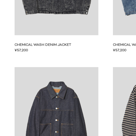
CHEMICAL WASH DENIM JACKET
CHEMICAL W
¥
57,200
¥
57,200