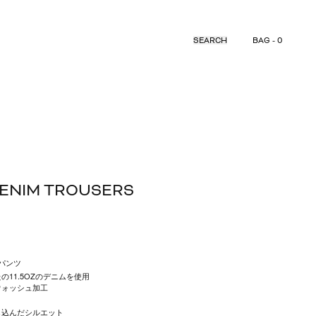
SEARCH
BAG - 0
DENIM TROUSERS
ムパンツ
11.5OZのデニムを使用
ウォッシュ加工
し込んだシルエット