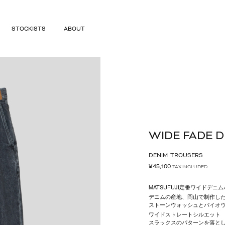
STOCKISTS
ABOUT
WIDE FADE 
DENIM
TROUSERS
¥
45,100
TAX INCLUDED.
MATSUFUJI定番ワイドデニ
デニムの産地、岡山で制作したの
ストーンウォッシュとバイオ
ワイドストレートシルエット
スラックスのパターンを落と