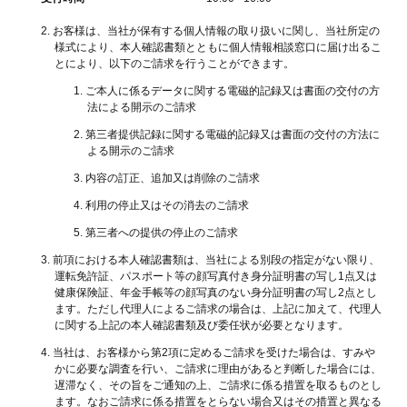
お客様は、当社が保有する個人情報の取り扱いに関し、当社所定の
様式により、本人確認書類とともに個人情報相談窓口に届け出るこ
とにより、以下のご請求を行うことができます。
ご本人に係るデータに関する電磁的記録又は書面の交付の方
法による開示のご請求
第三者提供記録に関する電磁的記録又は書面の交付の方法に
よる開示のご請求
内容の訂正、追加又は削除のご請求
利用の停止又はその消去のご請求
第三者への提供の停止のご請求
前項における本人確認書類は、当社による別段の指定がない限り、
運転免許証、パスポート等の顔写真付き身分証明書の写し1点又は
健康保険証、年金手帳等の顔写真のない身分証明書の写し2点とし
ます。ただし代理人によるご請求の場合は、上記に加えて、代理人
に関する上記の本人確認書類及び委任状が必要となります。
当社は、お客様から第2項に定めるご請求を受けた場合は、すみや
かに必要な調査を行い、ご請求に理由があると判断した場合には、
遅滞なく、その旨をご通知の上、ご請求に係る措置を取るものとし
ます。なおご請求に係る措置をとらない場合又はその措置と異なる