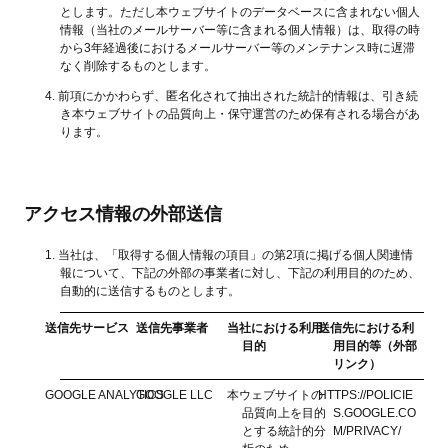
とします。ただし本ウェブサイトのデータベースに含まれない個人
情報（当社のメールサーバー等に含まれる個人情報）は、取得の時
から3年経過後におけるメールサーバー等のメンテナンス時に遅滞
なく削除するものとします。
前項にかかわらず、匿名化されて抽出された統計的情報は、引き続
き本ウェブサイトの品質向上・保守運営のため保有される場合があ
ります。
アクセス情報の外部送信
当社は、「取得する個人情報の項目」の第2項に掲げる個人関連情
報について、下記の外部の事業者に対し、下記の利用目的のため、
自動的に送信するものとします。
送信先サービス
送信先事業者
当社における利用
送信先における利
目的
用目的等（外部
リンク）
GOOGLE ANALYTICS
GOOGLE LLC
本ウェブサイトの
HTTPS://POLICIE
品質向上を目的
S.GOOGLE.CO
とする統計的分
M/PRIVACY/