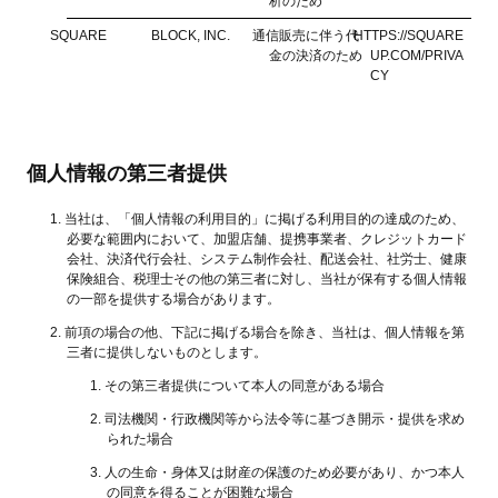
析のため
SQUARE
BLOCK, INC.
通信販売に伴う代
HTTPS://SQUARE
金の決済のため
UP.COM/PRIVA
CY
個人情報の第三者提供
当社は、「個人情報の利用目的」に掲げる利用目的の達成のため、
必要な範囲内において、加盟店舗、提携事業者、クレジットカード
会社、決済代行会社、システム制作会社、配送会社、社労士、健康
保険組合、税理士その他の第三者に対し、当社が保有する個人情報
の一部を提供する場合があります。
前項の場合の他、下記に掲げる場合を除き、当社は、個人情報を第
三者に提供しないものとします。
その第三者提供について本人の同意がある場合
司法機関・行政機関等から法令等に基づき開示・提供を求め
られた場合
人の生命・身体又は財産の保護のため必要があり、かつ本人
の同意を得ることが困難な場合