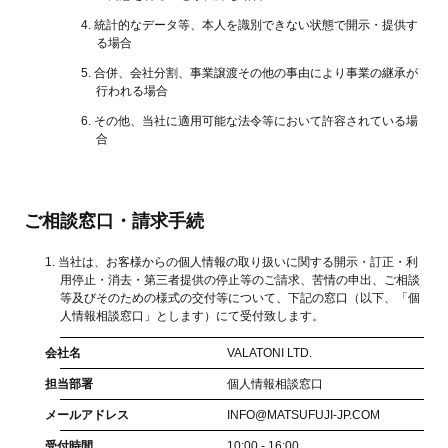
統計的なデータ等、本人を識別できない状態で開示・提供す
る場合
合併、会社分割、事業譲渡その他の事由により事業の継承が
行われる場合
その他、当社に適用可能な法令等において許容されている場
合
ご相談窓口・請求手続
当社は、お客様からの個人情報の取り扱いに関する開示・訂正・利
用停止・消去・第三者提供の停止等のご請求、苦情の申出、ご相談
等及びそのための様式の交付等について、下記の窓口（以下、「個
人情報相談窓口」とします）にて受付致します。
会社名
VALATONI LTD.
担当部署
個人情報相談窓口
メールアドレス
INFO@
MATSUFUJI-JP.COM
受付時間
10:00 - 16:00