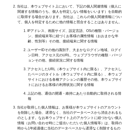
当社は、本ウェブサイト上において、下記の個人関連情報（個人に
関連する情報のうち、個人を特定しない情報をいいます）を自動的
に取得する場合があります。当社は、これらの個人関連情報につい
て、個人を特定するために他の情報と照合することはありません。
IPアドレス、画面サイズ、設定言語、OSの種類・バージョ
ン、接続端末等に紐づくお客様の属性情報（おおまかな年
齢、性別等）その他、接続端末に関する情報
ユーザーIDその他の識別子、大まかなログイン地域、ログイ
ン日時、アクセス元のURL、ウェブブラウザの種類・バージ
ョンその他、接続状況に関する情報
アクセスしたURL（本ウェブサイト内に限る）、アクセスし
たページのタイトル（本ウェブサイト内に限る）、本ウェブ
サイトにおける各種アクションの履歴その他、本ウェブサイ
トにおけるお客様の利用状況に関する情報
上記の他、通信の開通・維持にあたり自動的に取得される情
報
当社が取得した個人情報は、お客様が本ウェブサイトのアカウント
を削除した場合、遅滞なく、当社のデータベースから消去されるも
のとします。なお本ウェブサイト上のアカウントに紐づかない個人
情報（お問い合わせ時にご提出いただいた個人情報等）は、取得の
時から1年経過後に当社のデータベースから遅滞なく削除するもの