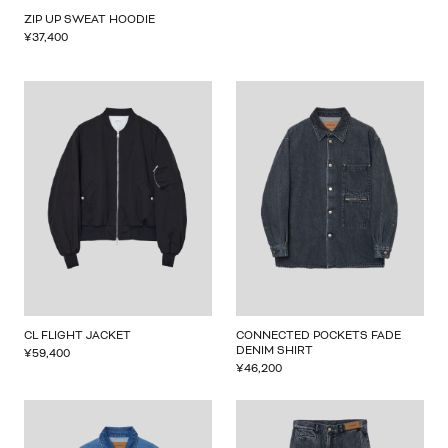
ZIP UP SWEAT HOODIE
¥
37,400
CL FLIGHT JACKET
CONNECTED POCKETS FADE
DENIM SHIRT
¥
59,400
¥
46,200