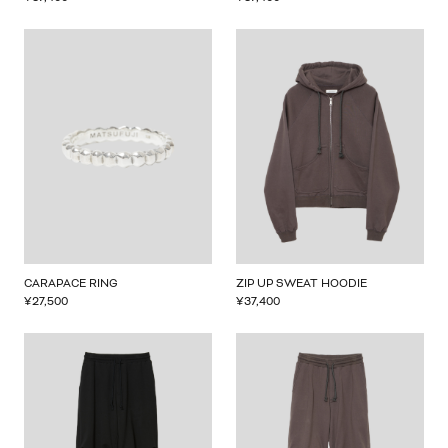
CARAPACE RING
ZIP UP SWEAT HOODIE
¥
27,500
¥
37,400